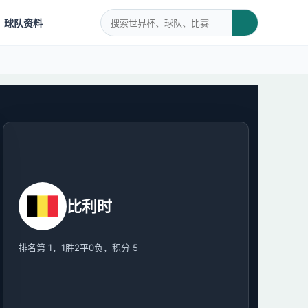
球队资料
比利时
排名第 1，1胜2平0负，积分 5