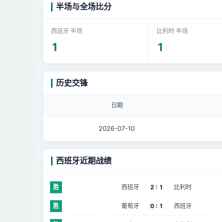
半场与全场比分
西班牙 半场
比利时 半场
1
1
历史交锋
日期
2026-07-10
西班牙近期战绩
胜
西班牙
2 : 1
比利时
胜
葡萄牙
0 : 1
西班牙