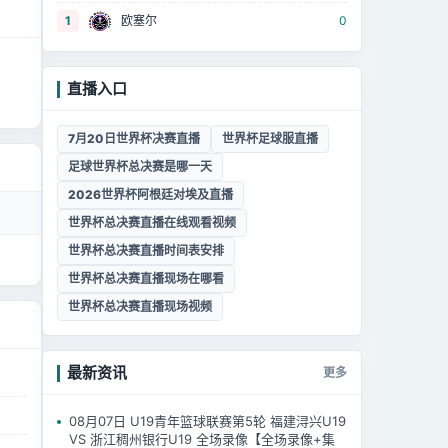
1
欧塞尔
0
直播入口
7月20日世界杯决赛直播
世界杯足球服直播
足球世界杯总决赛是哪一天
2026世界杯阿根廷对埃及直播
世界杯总决赛直播在线观看视频
世界杯总决赛直播时间表安排
世界杯总决赛直播现场在哪看
世界杯总决赛直播现场视频
最新资讯
更多
08月07日 U19青年篮球联赛第5轮 福建浔兴U19
VS 浙江稠州银行U19 全场录像【全场录像+集