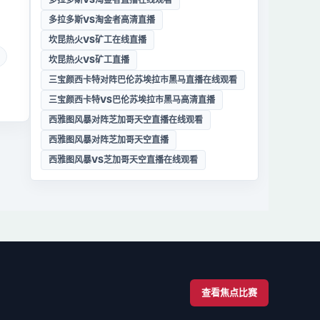
多拉多斯VS淘金者高清直播
坎昆热火VS矿工在线直播
坎昆热火VS矿工直播
三宝颜西卡特对阵巴伦苏埃拉市黑马直播在线观看
三宝颜西卡特VS巴伦苏埃拉市黑马高清直播
西雅图风暴对阵芝加哥天空直播在线观看
西雅图风暴对阵芝加哥天空直播
西雅图风暴VS芝加哥天空直播在线观看
查看焦点比赛