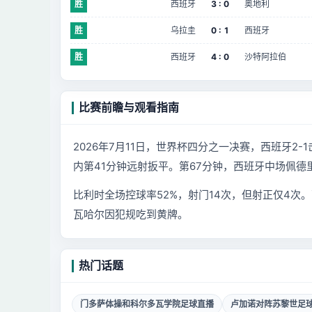
胜
西班牙
3 : 0
奥地利
胜
乌拉圭
0 : 1
西班牙
胜
西班牙
4 : 0
沙特阿拉伯
比赛前瞻与观看指南
2026年7月11日，世界杯四分之一决赛，西班牙2
内第41分钟远射扳平。第67分钟，西班牙中场佩
比利时全场控球率52%，射门14次，但射正仅4
瓦哈尔因犯规吃到黄牌。
热门话题
门多萨体操和科尔多瓦学院足球直播
卢加诺对阵苏黎世足