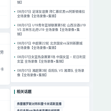
锦】
08月07日 足球友谊赛 拜仁慕尼黑vs阿斯顿维拉
全场录像【全场录像+集锦】
08月07日 U19青年篮球联赛第5轮 山西汾酒U19
VS 吉林东北虎U19 全场录像【全场录像+集
锦】
08月07日 中超第22轮 北京国安vs深圳新鹏城
全场录像【全场录像+集锦】
布劳
08月07日女篮热身赛第1场 中国女篮 – 尼日利亚
女篮 全场录像【全场录像+集锦】
卫卡
08月07日 湘超第3轮 岳阳队 VS 湘潭队 全场录
像【全场录像+集锦】
相关话题
弗雷塞罗斯对阵科雷卡米诺斯直播
多拉多斯VS淘金者直播在线观看