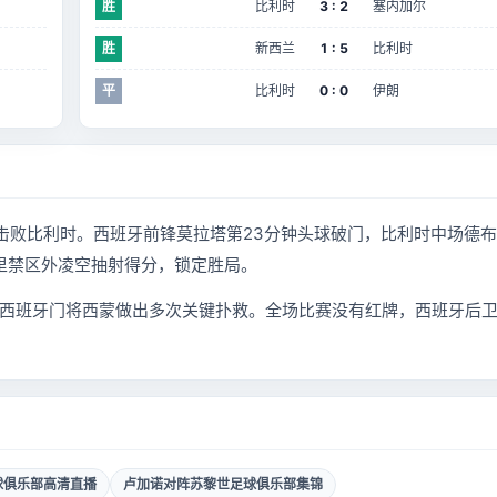
胜
比利时
3 : 2
塞内加尔
胜
新西兰
1 : 5
比利时
平
比利时
0 : 0
伊朗
-1击败比利时。西班牙前锋莫拉塔第23分钟头球破门，比利时中场德
德里禁区外凌空抽射得分，锁定胜局。
次。西班牙门将西蒙做出多次关键扑救。全场比赛没有红牌，西班牙后
球俱乐部高清直播
卢加诺对阵苏黎世足球俱乐部集锦