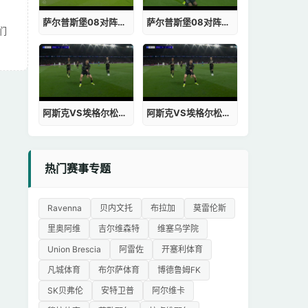
萨尔普斯堡08对阵哈马尔在线观看免费
萨尔普斯堡08对阵哈马尔赛程
们
阿斯克VS埃格尔松德在线直播
阿斯克VS埃格尔松德免费观看
热门赛事专题
Ravenna
贝内文托
布拉加
莫雷伦斯
里奥阿维
吉尔维森特
维塞乌学院
Union Brescia
阿雷佐
开塞利体育
凡城体育
布尔萨体育
博德鲁姆FK
SK贝弗伦
安特卫普
阿尔维卡