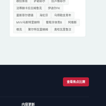
穆拉体育
萨勒耶尔
拉卢维耶尔
法蒂赫卡拉古姆鲁克
伊迪尔FK
曼斯菲尔德镇
海伦芬
乌得勒支青年
MVV马斯特里赫特
葡萄牙体育B
阿维斯
根克
聚尔特瓦雷赫姆
奥哈瓦里鲁汶
查看焦点比赛
内容更新