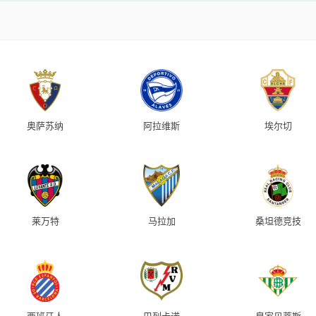
奥萨苏纳
阿拉维斯
埃尔切
莱万特
马拉加
桑坦德竞技