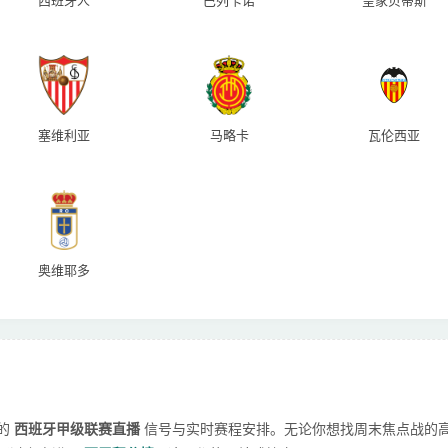
西班牙人
巴列卡诺
皇家贝蒂斯
塞维利亚
马略卡
瓦伦西亚
奥维耶多
的
西班牙甲级联赛直播
信号与实时赛程安排。无论你想找周末焦点战的