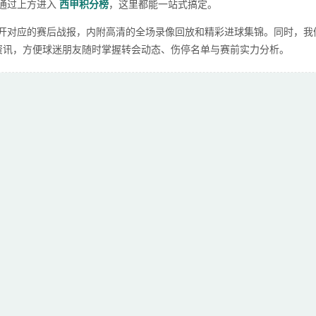
通过上方进入
西甲积分榜
，这里都能一站式搞定。
开对应的赛后战报，内附高清的全场录像回放和精彩进球集锦。同时，我
闻资讯，方便球迷朋友随时掌握转会动态、伤停名单与赛前实力分析。