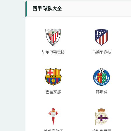
西甲 球队大全
毕尔巴鄂竞技
马德里竞技
巴塞罗那
赫塔费