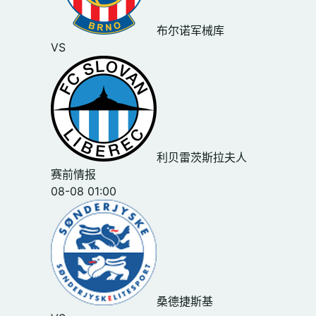
布尔诺军械库
VS
利贝雷茨斯拉夫人
赛前情报
08-08 01:00
桑德捷斯基