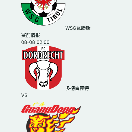
WSG瓦滕斯
赛前情报
08-08 02:00
多德雷赫特
VS