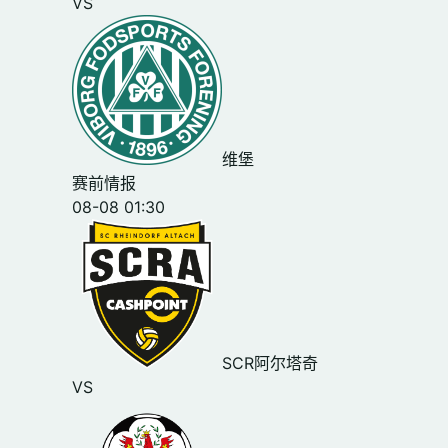
VS
维堡
赛前情报
08-08 01:30
SCR阿尔塔奇
VS