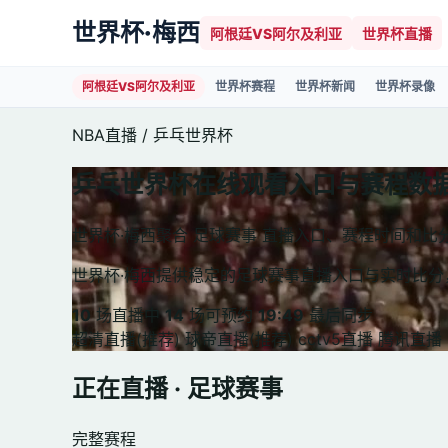
世界杯·梅西
阿根廷VS阿尔及利亚
世界杯直播
阿根廷VS阿尔及利亚
世界杯赛程
世界杯新闻
世界杯录像
NBA直播
/
乒乓世界杯
乒乓世界杯在线观看入口与赛程数
世界杯·梅西聚合 足球赛事 直播入口、赛程时间和
世界杯·梅西提供稳定的足球赛事直播入口与实时比
10
场直播中
14
场可预约
19:49
最后同步
超清直播(推荐)
球帝直播(推荐)
cctv5直播
腾讯直播
正在直播 · 足球赛事
完整赛程