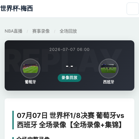
世界杯·梅西
NBA直播
赛事录像
全场回放
/
/
2026-07-07 06:00
-
-
-
录像回放
葡萄牙
西班牙
07月07日 世界杯1/8决赛 葡萄牙vs
西班牙 全场录像【全场录像+集锦】