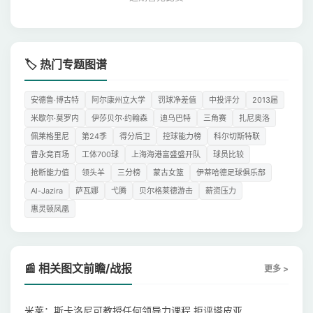
🏷️ 热门专题图谱
安德鲁·博古特
阿尔康州立大学
罚球净差值
中投评分
2013届
米歇尔·莫罗内
伊莎贝尔·约翰森
迪乌巴特
三角赛
扎尼奥洛
佩莱格里尼
第24季
得分后卫
控球能力榜
科尔切斯特联
曹永竞百场
工体700球
上海海港富盛盛开队
球员比较
抢断能力值
领头羊
三分榜
蒙古女篮
伊蒂哈德足球俱乐部
Al-Jazira
萨瓦娜
弋腾
贝尔格莱德游击
薪资压力
惠灵顿凤凰
📰 相关图文前瞻/战报
更多 >
米莱：斯卡洛尼可教授任何领导力课程 拒评塔皮亚