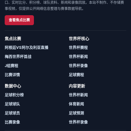
口、实时比分、积分榜、球队资料、新闻和录像回放。本站不制作、不存储赛
事视频，仅提供公开网络信息整理与赛事数据导航。
查看焦点比赛
焦点比赛
世界杯核心
阿根廷VS阿尔及利亚直播
世界杯赛程
梅西世界杯首战
世界杯新闻
J组赛程
世界杯录像
比赛详情
足球赛程
数据中心
内容更新
足球积分榜
世界杯新闻
足球球队
体育新闻
足球球员
足球预测
比赛录像
世界杯录像